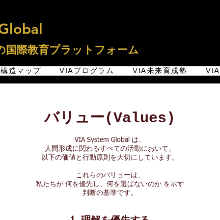
Global
の国際教育プラットフォーム
面構造マップ
VIAプログラム
VIA未来育成塾
V
バリュー(Values)
VIA System Global は、
人間形成に関わるすべての活動において、
以下の価値と行動原則を大切にしています。
これらのバリューは、
私たちが 何を優先し、何を選ばないのか を示す
判断の基準です。