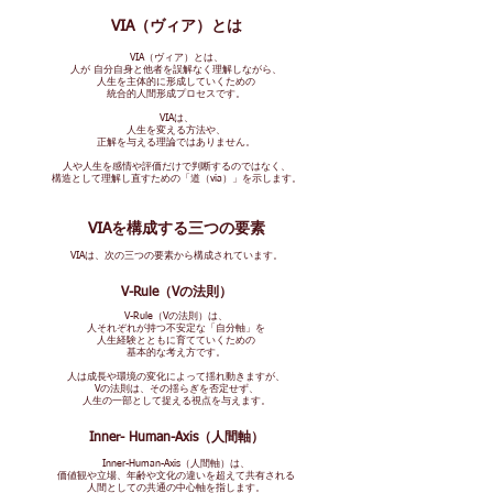
VIA（ヴィア）とは
VIA（ヴィア）とは、
人が 自分自身と他者を誤解なく理解しながら、
人生を主体的に形成していくための
統合的人間形成プロセスです。
VIAは、
人生を変える方法や、
正解を与える理論ではありません。
人や人生を感情や評価だけで判断するのではなく、
構造として理解し直すための「道（via）」を示します。
VIAを構成する三つの要素
VIAは、次の三つの要素から構成されています。
V-Rule（Vの法則）
V-Rule（Vの法則）は、
人それぞれが持つ不安定な「自分軸」を
人生経験とともに育てていくための
基本的な考え方です。
人は成長や環境の変化によって揺れ動きますが、
Vの法則は、その揺らぎを否定せず、
人生の一部として捉える視点を与えます。
Inner- Human-Axis（人間軸）
Inner-Human-Axis（人間軸）は、
価値観や立場、年齢や文化の違いを超えて共有される
人間としての共通の中心軸を指します。