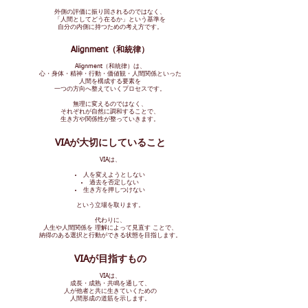
外側の評価に振り回されるのではなく、
「人間としてどう在るか」という基準を
自分の内側に持つための考え方です。
Alignment（和統律）
Alignment（和統律）は、
心・身体・精神・行動・価値観・人間関係といった
人間を構成する要素を
一つの方向へ整えていくプロセスです。
無理に変えるのではなく、
それぞれが自然に調和することで、
生き方や関係性が整っていきます。
VIAが大切にしていること
VIAは、
人を変えようとしない
過去を否定しない
生き方を押しつけない
という立場を取ります。
代わりに、
人生や人間関係を 理解によって見直す ことで、
納得のある選択と行動ができる状態を目指します。
VIAが目指すもの
VIAは、
成長・成熟・共鳴を通して、
人が他者と共に生きていくための
人間形成の道筋を示します。