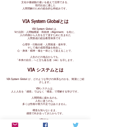
文化や価値観の違いを超えて活用できる、
現代社会に適した
人間理解のための総合的な枠組みです。
とは
VIA System Global
VIA System Global は、
Vの法則・人間軸構築・和統律（Alignment） を柱に、
人の内側から人生を立て直すために生まれた
人間形成の総合教育体系です。
心理学・行動分析・人間発達・老年学、
そして魂の成長理論を統合し、
心・身体・精神・魂を一体として捉えることで、
人生のどの地点からでも、
「本来の自分」へと立ち返る道（via）を示します。
VIA システムとは
VIA System Global が、どのような学びの体系なのかを、簡潔にご紹
介します。
VIAシステムは、
人と人生を「感情」ではなく「構造」で理解する学びです。
人間関係に疲れるのも、
人生に迷うのも、
多くは性格や努力不足ではありません。
構造を知らないまま、
感情で向き合ってきたからです。
VIAでは、
人の行動・人生・人間関係を
段階的に理解し、整えていきます。